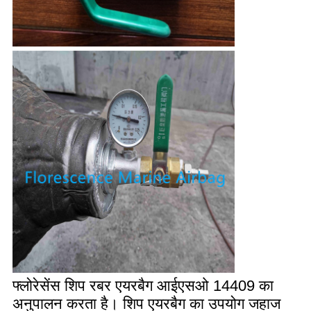
फ्लोरेसेंस शिप रबर एयरबैग आईएसओ 14409 का 
अनुपालन करता है। शिप एयरबैग का उपयोग जहाज 