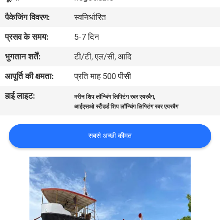
भ्रमण
पैकेजिंग विवरण:
स्वनिर्धारित
प्रसव के समय:
5-7 दिन
गुणवत्ता
भुगतान शर्तें:
टी/टी, एल/सी, आदि
नियंत्रण
आपूर्ति की क्षमता:
प्रति माह 500 पीसी
संपर्क
हाई लाइट:
,
मरीन शिप लॉन्चिंग लिफ्टिंग रबर एयरबैग
करें
आईएसओ स्टैंडर्ड शिप लॉन्चिंग लिफ्टिंग रबर एयरबैग
सबसे अच्छी कीमत
समाचार
मामलों
साइटमैप