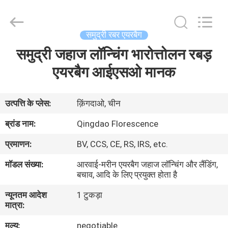
Florescence
Marine
Supply
Co.,
LTD..
समुद्री रबर एयरबैग
All
Rights
समुद्री जहाज लॉन्चिंग भारोत्तोलन रबड़
घर
Reserved.
एयरबैग आईएसओ मानक
उत्पादों
उत्पत्ति के प्लेस:
क़िंगदाओ, चीन
वीडियो
ब्रांड नाम:
Qingdao Florescence
प्रमाणन:
BV, CCS, CE, RS, IRS, etc.
हमारे
मॉडल संख्या:
आरवाई-मरीन एयरबैग जहाज लॉन्चिंग और लैंडिंग,
बारे
बचाव, आदि के लिए प्रयुक्त होता है
में
न्यूनतम आदेश
1 टुकड़ा
मात्रा:
कारखाना
मूल्य:
negotiable