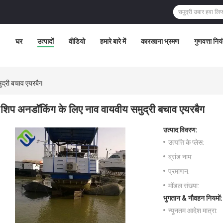
घर
उत्पादों
वीडियो
हमारे बारे में
कारखाना भ्रमण
गुणवत्ता निय
द्री बचाव एयरबैग
शिप अनडॉकिंग के लिए नाव वायवीय समुद्री बचाव एयरबैग
उत्पाद विवरण:
उत्पत्ति के प्लेस:
ब्रांड नाम:
प्रमाणन:
मॉडल संख्या:
भुगतान & नौवहन नियमों:
न्यूनतम आदेश मात्रा: