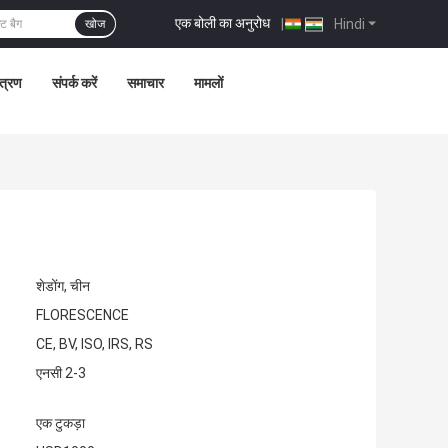
एक बोली का अनुरोध
|
Hindi
खोज
ंत्रण
संपर्क करें
समाचार
मामलों
शेडोंग, चीन
FLORESCENCE
CE, BV, ISO, IRS, RS
एनसी 2-3
एक टुकड़ा