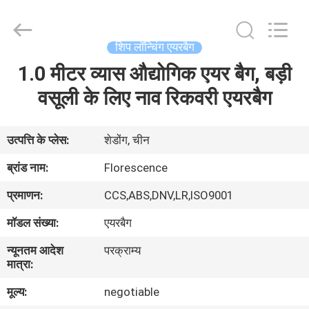
Florescence
Marine
Supply
Co.,
LTD..
शिप लॉन्चिंग एयरबैग
All
Rights
1.0 मीटर व्यास औद्योगिक एयर बैग, बड़ी
घर
Reserved.
वसूली के लिए नाव रिकवरी एयरबैग
उत्पादों
उत्पत्ति के प्लेस:
शेडोंग, चीन
वीडियो
ब्रांड नाम:
Florescence
प्रमाणन:
CCS,ABS,DNV,LR,ISO9001
हमारे
मॉडल संख्या:
एयरबैग
बारे
न्यूनतम आदेश
परक्राम्य
में
मात्रा:
मूल्य:
negotiable
कारखाना