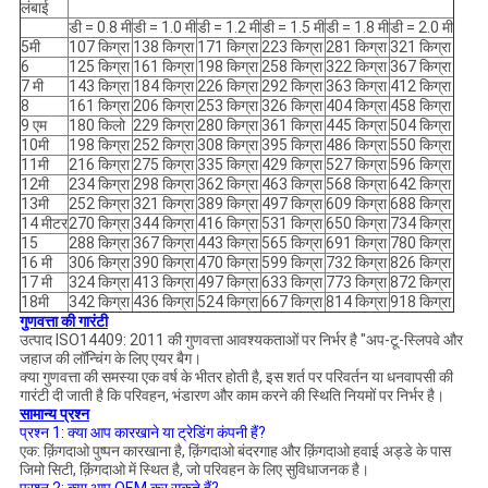
लंबाई
डी = 0.8 मी
डी = 1.0 मी
डी = 1.2 मी
डी = 1.5 मी
डी = 1.8 मी
डी = 2.0 मी
5मी
107 किग्रा
138 किग्रा
171 किग्रा
223 किग्रा
281 किग्रा
321 किग्रा
6
125 किग्रा
161 किग्रा
198 किग्रा
258 किग्रा
322 किग्रा
367 किग्रा
7 मी
143 किग्रा
184 किग्रा
226 किग्रा
292 किग्रा
363 किग्रा
412 किग्रा
8
161 किग्रा
206 किग्रा
253 किग्रा
326 किग्रा
404 किग्रा
458 किग्रा
9 एम
180 किलो
229 किग्रा
280 किग्रा
361 किग्रा
445 किग्रा
504 किग्रा
10मी
198 किग्रा
252 किग्रा
308 किग्रा
395 किग्रा
486 किग्रा
550 किग्रा
11मी
216 किग्रा
275 किग्रा
335 किग्रा
429 किग्रा
527 किग्रा
596 किग्रा
12मी
234 किग्रा
298 किग्रा
362 किग्रा
463 किग्रा
568 किग्रा
642 किग्रा
13मी
252 किग्रा
321 किग्रा
389 किग्रा
497 किग्रा
609 किग्रा
688 किग्रा
14 मीटर
270 किग्रा
344 किग्रा
416 किग्रा
531 किग्रा
650 किग्रा
734 किग्रा
15
288 किग्रा
367 किग्रा
443 किग्रा
565 किग्रा
691 किग्रा
780 किग्रा
16 मी
306 किग्रा
390 किग्रा
470 किग्रा
599 किग्रा
732 किग्रा
826 किग्रा
17 मी
324 किग्रा
413 किग्रा
497 किग्रा
633 किग्रा
773 किग्रा
872 किग्रा
18मी
342 किग्रा
436 किग्रा
524 किग्रा
667 किग्रा
814 किग्रा
918 किग्रा
गुणवत्ता की गारंटी
उत्पाद ISO14409: 2011 की गुणवत्ता आवश्यकताओं पर निर्भर है "अप-टू-स्लिपवे और
जहाज की लॉन्चिंग के लिए एयर बैग।
क्या गुणवत्ता की समस्या एक वर्ष के भीतर होती है, इस शर्त पर परिवर्तन या धनवापसी की
गारंटी दी जाती है कि परिवहन, भंडारण और काम करने की स्थिति नियमों पर निर्भर है।
सामान्य प्रश्न
प्रश्न 1: क्या आप कारखाने या ट्रेडिंग कंपनी हैं?
एक: क़िंगदाओ पुष्पन कारखाना है, क़िंगदाओ बंदरगाह और क़िंगदाओ हवाई अड्डे के पास
जिमो सिटी, क़िंगदाओ में स्थित है, जो परिवहन के लिए सुविधाजनक है।