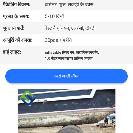
पैकेजिंग विवरण:
कंटेनर, फूस, लकड़ी के बक्से
भ्रमण
प्रसव के समय:
5-10 दिनों
गुणवत्ता
भुगतान शर्तें:
वेस्टर्न यूनियन, एल/सी, टी/टी
नियंत्रण
आपूर्ति की क्षमता:
30pcs / महीने
हाई लाइट:
,
,
inflatable लिफ्ट बैग
औद्योगिक एयर बैग
संपर्क
1.0 मीटर व्यास जहाज लॉन्चिंग एयरबैग
करें
सबसे अच्छी कीमत
समाचार
मामलों
साइटमैप